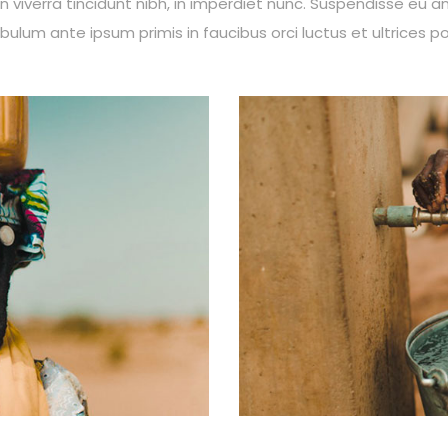
n viverra tincidunt nibh, in imperdiet nunc. Suspendisse eu
bulum ante ipsum primis in faucibus orci luctus et ultrices po