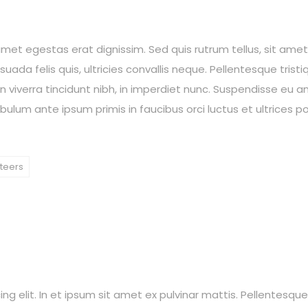
amet egestas erat dignissim. Sed quis rutrum tellus, sit amet 
ada felis quis, ultricies convallis neque. Pellentesque trist
n viverra tincidunt nibh, in imperdiet nunc. Suspendisse eu
bulum ante ipsum primis in faucibus orci luctus et ultrices po
teers
 elit. In et ipsum sit amet ex pulvinar mattis. Pellentesque vit