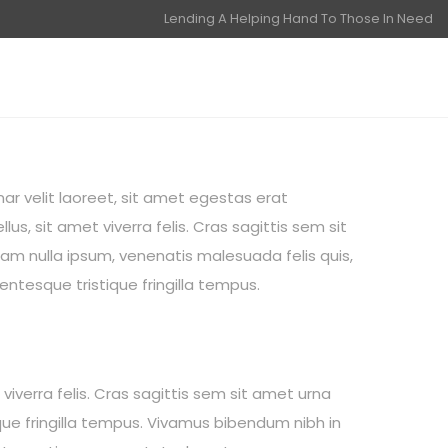
Lending A Helping Hand To Those In Need
ar velit laoreet, sit amet egestas erat
lus, sit amet viverra felis. Cras sagittis sem sit
am nulla ipsum, venenatis malesuada felis quis,
llentesque tristique fringilla tempus.
viverra felis. Cras sagittis sem sit amet urna
ique fringilla tempus. Vivamus bibendum nibh in