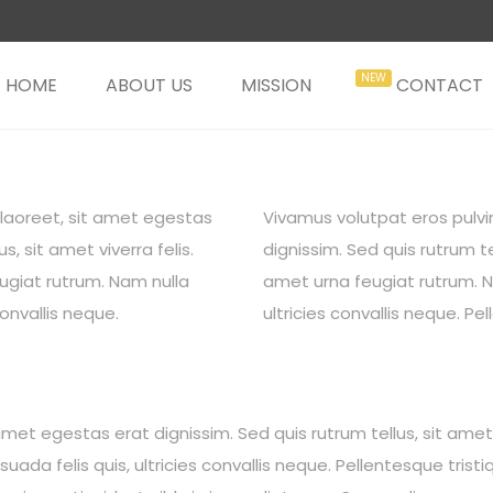
HOME
ABOUT US
MISSION
CONTACT
t laoreet, sit amet egestas
Vivamus volutpat eros pulvin
s, sit amet viverra felis.
dignissim. Sed quis rutrum tel
ugiat rutrum. Nam nulla
amet urna feugiat rutrum. N
onvallis neque.
ultricies convallis neque. Pe
amet egestas erat dignissim. Sed quis rutrum tellus, sit amet 
ada felis quis, ultricies convallis neque. Pellentesque trist