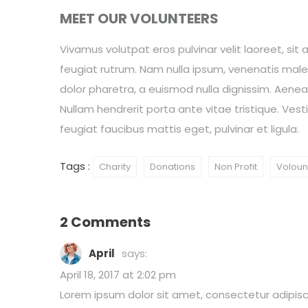
MEET OUR VOLUNTEERS
Vivamus volutpat eros pulvinar velit laoreet, sit 
feugiat rutrum. Nam nulla ipsum, venenatis malesu
dolor pharetra, a euismod nulla dignissim. Aenea
Nullam hendrerit porta ante vitae tristique. Vesti
feugiat faucibus mattis eget, pulvinar et ligula.
Tags :
Charity
Donations
Non Profit
Voloun
2 Comments
April
says:
April 18, 2017 at 2:02 pm
Lorem ipsum dolor sit amet, consectetur adipiscing